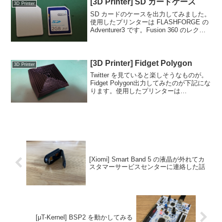
[3D Printer] SD カードケース
3D Printer
SD カードのケースを出力してみました。
使用したプリンターは FLASHFORGE の
Adventurer3 です。Fusion 360 のレクチ
ャ動画を見ながらモデリングしてみまし
た。結構キレイに出力されてウレシイ。
[3D Printer] Fidget Polygon
3D Printer
Twitter を見ていると楽しそうなものが。
Fidget Polygon出力してみたのが下記にな
ります。使用したプリンターは
KINGROON の KP3S です。うーん、な
んか紹介してくれた大村さんのものとは
かなり違いますね・・・ｗ上方...
[Xiomi] Smart Band 5 の液晶が外れてカ
スタマーサービスセンターに連絡した話
[μT-Kernel] BSP2 を動かしてみる