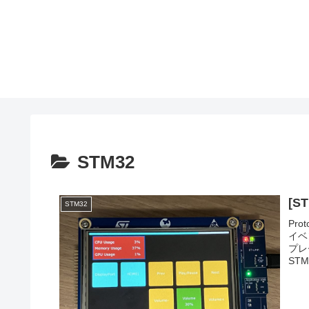
STM32
[
STM32
Pr
イベ
プレ
STM